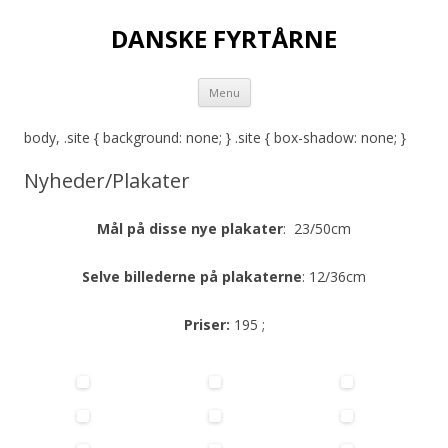
DANSKE FYRTÅRNE
Hop
Menu
til
indhold
body, .site { background: none; } .site { box-shadow: none; }
Nyheder/Plakater
Mål på disse nye plakater
: 23/50cm
Selve billederne på plakaterne
: 12/36cm
Priser:
195 ;