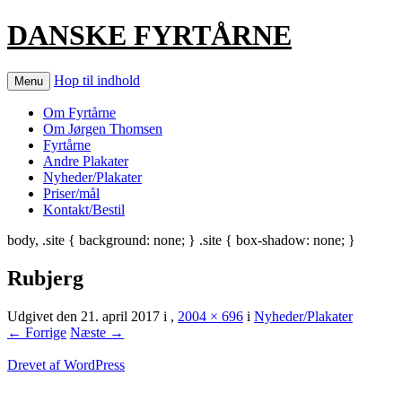
DANSKE FYRTÅRNE
Hop til indhold
Menu
Om Fyrtårne
Om Jørgen Thomsen
Fyrtårne
Andre Plakater
Nyheder/Plakater
Priser/mål
Kontakt/Bestil
body, .site { background: none; } .site { box-shadow: none; }
Rubjerg
Udgivet den
21. april 2017
i
,
2004 × 696
i
Nyheder/Plakater
← Forrige
Næste →
Drevet af WordPress