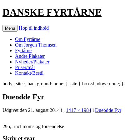
DANSKE FYRTÅRNE
Hop til indhold
Menu
Om Fyrtårne
Om Jørgen Thomsen
Fyrtårne
Andre Plakater
Nyheder/Plakater
Priser/mål
Kontakt/Bestil
body, .site { background: none; } .site { box-shadow: none; }
Dueodde Fyr
Udgivet den
21. august 2014
i
,
1417 × 1984
i
Dueodde Fyr
295,- incl moms og forsendelse
Skriv et svar