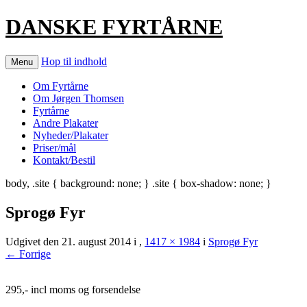
DANSKE FYRTÅRNE
Hop til indhold
Menu
Om Fyrtårne
Om Jørgen Thomsen
Fyrtårne
Andre Plakater
Nyheder/Plakater
Priser/mål
Kontakt/Bestil
body, .site { background: none; } .site { box-shadow: none; }
Sprogø Fyr
Udgivet den
21. august 2014
i
,
1417 × 1984
i
Sprogø Fyr
← Forrige
295,- incl moms og forsendelse