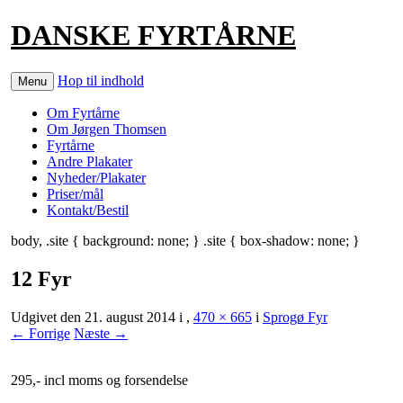
DANSKE FYRTÅRNE
Hop til indhold
Menu
Om Fyrtårne
Om Jørgen Thomsen
Fyrtårne
Andre Plakater
Nyheder/Plakater
Priser/mål
Kontakt/Bestil
body, .site { background: none; } .site { box-shadow: none; }
12 Fyr
Udgivet den
21. august 2014
i
,
470 × 665
i
Sprogø Fyr
← Forrige
Næste →
295,- incl moms og forsendelse