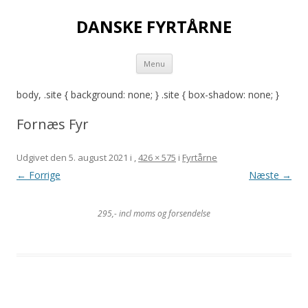
DANSKE FYRTÅRNE
Hop
Menu
til
indhold
body, .site { background: none; } .site { box-shadow: none; }
Fornæs Fyr
Udgivet den
5. august 2021
i
,
426 × 575
i
Fyrtårne
← Forrige
Næste →
295,- incl moms og forsendelse